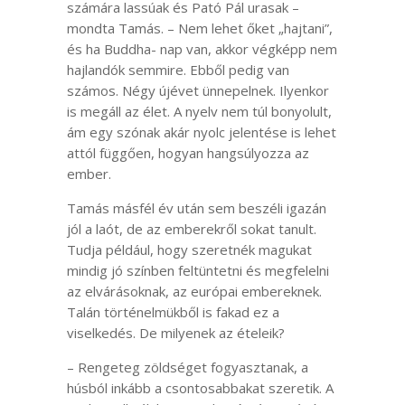
számára lassúak és Pató Pál urasak –
mondta Tamás. – Nem lehet őket „hajtani”,
és ha Buddha- nap van, akkor végképp nem
hajlandók semmire. Ebből pedig van
számos. Négy újévet ünnepelnek. Ilyenkor
is megáll az élet. A nyelv nem túl bonyolult,
ám egy szónak akár nyolc jelentése is lehet
attól függően, hogyan hangsúlyozza az
ember.
Tamás másfél év után sem beszéli igazán
jól a laót, de az emberekről sokat tanult.
Tudja például, hogy szeretnék magukat
mindig jó színben feltüntetni és megfelelni
az elvárásoknak, az európai embereknek.
Talán történelmükből is fakad ez a
viselkedés. De milyenek az ételeik?
– Rengeteg zöldséget fogyasztanak, a
húsból inkább a csontosabbakat szeretik. A