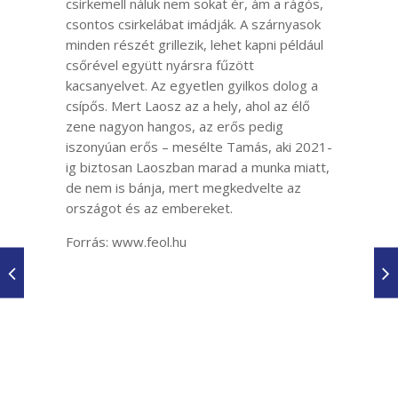
csirkemell náluk nem sokat ér, ám a rágós,
csontos csirkelábat imádják. A szárnyasok
minden részét grillezik, lehet kapni például
csőrével együtt nyársra fűzött
kacsanyelvet. Az egyetlen gyilkos dolog a
csípős. Mert Laosz az a hely, ahol az élő
zene nagyon hangos, az erős pedig
iszonyúan erős – mesélte Tamás, aki 2021-
ig biztosan Laoszban marad a munka miatt,
de nem is bánja, mert megkedvelte az
országot és az embereket.
Forrás: www.feol.hu