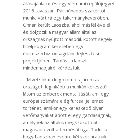
állásajánlatot és egy vietnami repülőjegyet
2016 tavaszán. Pár hónapos szakértői
munka várt rá egy takarmánykeverőben.
Onnan került Laoszba, ahol másfél éve él
és dolgozik a magyar állam által az
országnak nyújtott második kötött segély
hitelprogram keretében egy
élelmszerbiztonsági lánc fejlesztési
projektjében. Tamást a laoszi
mindennapjairól kérdeztük.
– Mivel sokat dolgozom és járom az
országot, leginkább a munkán keresztül
látom az emberek mentalitását, ami egy
európai számára elég furcsa. Jellemző
történet, amikor egy kereskedő olyan
vetőmagvakat adott el egy gazdaságnak,
amelynek az általuk megszokottnál
magasabb volt a termésátlaga. Tudni kell,
hogy Laoszban évente kétszer aratnak.