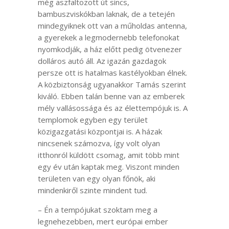
még aszfaltozott út sincs,
bambuszviskókban laknak, de a tetején
mindegyiknek ott van a műholdas antenna,
a gyerekek a legmodernebb telefonokat
nyomkodják, a ház előtt pedig ötvenezer
dolláros autó áll. Az igazán gazdagok
persze ott is hatalmas kastélyokban élnek.
A közbiztonság ugyanakkor Tamás szerint
kiváló. Ebben talán benne van az emberek
mély vallásossága és az élettempójuk is. A
templomok egyben egy terület
közigazgatási központjai is. A házak
nincsenek számozva, így volt olyan
itthonról küldött csomag, amit több mint
egy év után kaptak meg. Viszont minden
területen van egy olyan főnök, aki
mindenkiről szinte mindent tud.
– Én a tempójukat szoktam meg a
legnehezebben, mert európai ember