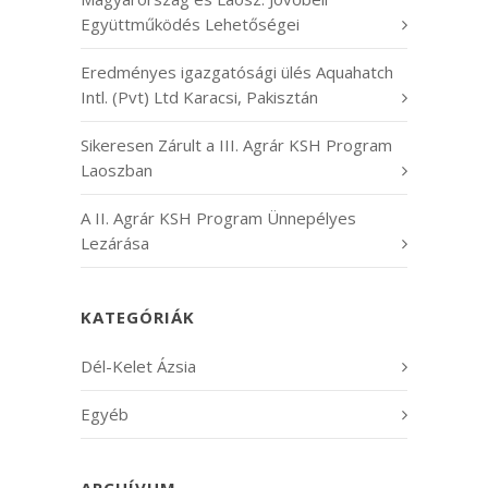
Együttműködés Lehetőségei
Eredményes igazgatósági ülés Aquahatch
Intl. (Pvt) Ltd Karacsi, Pakisztán
Sikeresen Zárult a III. Agrár KSH Program
Laoszban
A II. Agrár KSH Program Ünnepélyes
Lezárása
KATEGÓRIÁK
Dél-Kelet Ázsia
Egyéb
ARCHÍVUM