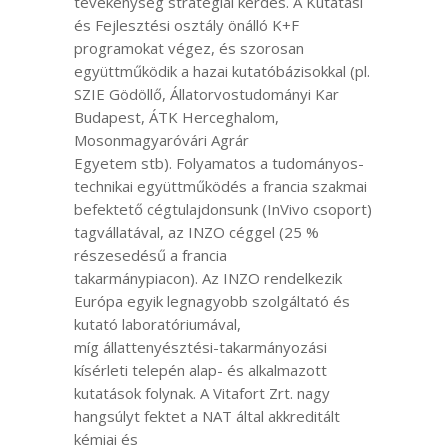
tevékenység stratégiai kérdés. A Kutatási
és Fejlesztési osztály önálló K+F
programokat végez, és szorosan
együttműködik a hazai kutatóbázisokkal (pl.
SZIE Gödöllő, Állatorvostudományi Kar
Budapest, ÁTK Herceghalom,
Mosonmagyaróvári Agrár
Egyetem stb). Folyamatos a tudományos-
technikai együttműködés a francia szakmai
befektető cégtulajdonsunk (InVivo csoport)
tagvállatával, az INZO céggel (25 %
részesedésű a francia
takarmánypiacon). Az INZO rendelkezik
Európa egyik legnagyobb szolgáltató és
kutató laboratóriumával,
míg állattenyésztési-takarmányozási
kísérleti telepén alap- és alkalmazott
kutatások folynak. A Vitafort Zrt. nagy
hangsúlyt fektet a NAT által akkreditált
kémiai és