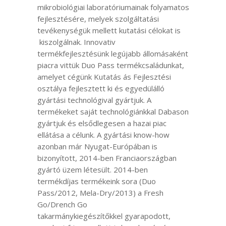
mikrobiológiai laboratóriumainak folyamatos
fejlesztésére, melyek szolgáltatási
tevékenységük mellett kutatási célokat is
kiszolgálnak. Innovativ
termékfejlesztésünk legújabb állomásaként
piacra vittük Duo Pass termékcsaládunkat,
amelyet cégünk Kutatás ás Fejlesztési
osztálya fejlesztett ki és egyedülálló
gyártási technológival gyártjuk. A
termékeket saját technológiánkkal Dabason
gyártjuk és elsődlegesen a hazai piac
ellátása a célunk. A gyártási know-how
azonban már Nyugat-Európában is
bizonyított, 2014-ben Franciaországban
gyártó üzem létesült. 2014-ben
termékdíjas termékeink sora (Duo
Pass/2012, Mela-Dry/2013) a Fresh
Go/Drench Go
takarmánykiegészítőkkel gyarapodott,